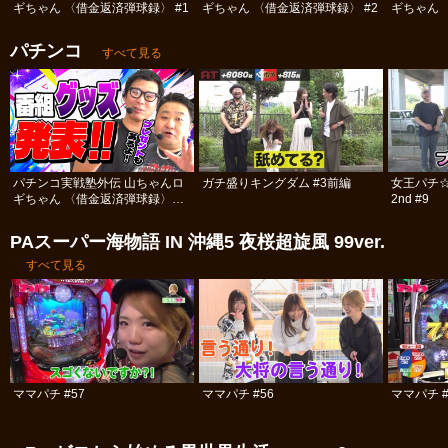
ギちゃん 〈借金返済弾球録〉 #1
ギちゃん 〈借金返済弾球録〉 #2
ギちゃん 
パチンコ
すべて見る
パチンコ実戦塾外伝 山ちゃんロ
ガチ盛りキングダム #3前編
女王パチ
ギちゃん 〈借金返済弾球録〉
2nd #9
#113
PAスーパー海物語 IN 沖縄5 夜桜超旋風 99ver.
すべて見る
ママパチ #57
ママパチ #56
ママパチ #