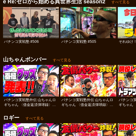
e Re:ゼロから始める異世界生活 season2
すべて見る
パチンコ実戦塾 #506
パチンコ実戦塾 #505
それゆけ！
山ちゃんボンバー
すべて見る
パチンコ実戦塾外伝 山ちゃんロ
パチンコ実戦塾外伝 山ちゃんロ
パチンコ
ギちゃん 〈借金返済弾球録〉
ギちゃん 〈借金返済弾球録〉
ギちゃん 
#113
#112
#111
ロギー
すべて見る