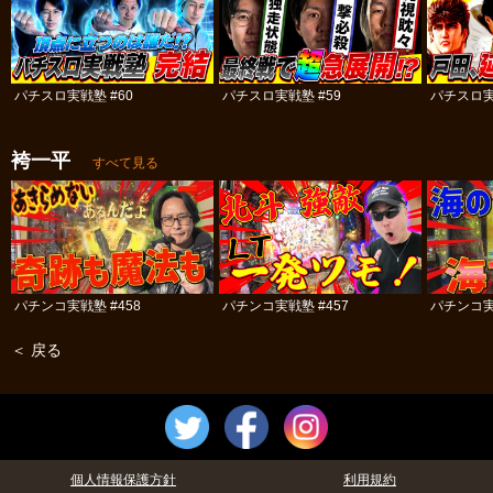
パチスロ実戦塾 #60
パチスロ実戦塾 #59
パチスロ実
袴一平
すべて見る
パチンコ実戦塾 #458
パチンコ実戦塾 #457
パチンコ実
＜ 戻る
個人情報保護方針
利用規約