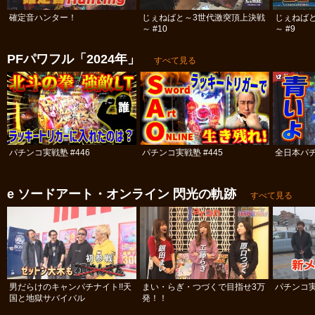
確定音ハンター！
じぇねばと～3世代激突頂上決戦
じぇねば
～ #10
～ #9
PFパワフル「2024年」
すべて見る
パチンコ実戦塾 #446
パチンコ実戦塾 #445
全日本パチ
e ソードアート・オンライン 閃光の軌跡
すべて見る
男だらけのキャンパチナイト!!天
まい・らぎ・つづくで目指せ3万
パチンコ実
国と地獄サバイバル
発！！