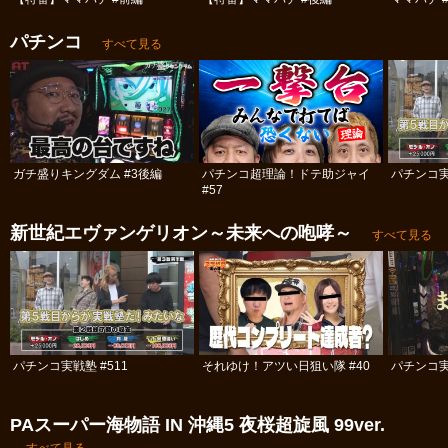
パチンコ
すべて見る
ガチ盛りキングダム #3後編
パチンコ超理論！ドテ助ジャイ
パチンコ実
#57
新世紀エヴァンゲリオン～未来への咆哮～
すべて見る
パチンコ実戦塾 #511
それゆけ！アツい日狙い隊 #40
パチンコ実
PAスーパー海物語 IN 沖縄5 夜桜超旋風 99ver.
すべて見る