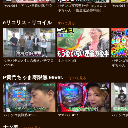
それゆけ！アツい日狙い隊 #40
パチンコ実戦塾外伝 山ちゃんロ
それゆけ！
ギちゃん 〈借金返済弾球録〉
#111
eリコリス・リコイル
すべて見る
女王パチ☆と4人の働きパチプロ
ミネタビ #8
パチンコ
2nd #9
ギちゃん 
#110
P黄門ちゃま寿限無 99ver.
すべて見る
パチンコ実戦塾 #508
ママパチ #57
パチンコ実
ナツ美