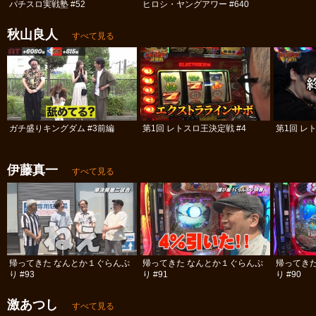
パチスロ実戦塾 #52
ヒロシ・ヤングアワー #640
秋山良人
すべて見る
ガチ盛りキングダム #3前編
第1回 レトスロ王決定戦 #4
第1回 レ
伊藤真一
すべて見る
帰ってきた なんとか１ぐらんぷ
帰ってきた なんとか１ぐらんぷ
帰ってき
り #93
り #91
り #90
激あつし
すべて見る