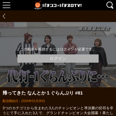
この動画を視聴するにはログインが必要です。
ログイン
帰ってきた なんとか１ぐらんぷり #81
配信開始日：2026年01月26日
3つのカテゴリから生まれた3人のチャンピオンと準決勝の切符を辛
うじて手に入れた3人で、グランドチャンピオン大会開幕！果たし