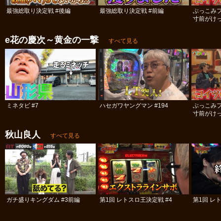
最強総取り決定戦 #後編
最強総取り決定戦 #前編
ぶっこみ
寸前がけっ
e花の慶次～黄金の一撃
すべて見る
ミネタビ #7
ハセガワヤングマン #194
ぶっこみ
寸前がけっ
秋山良人
すべて見る
ガチ盛りキングダム #3前編
第1回 レトスロ王決定戦 #4
第1回 レ