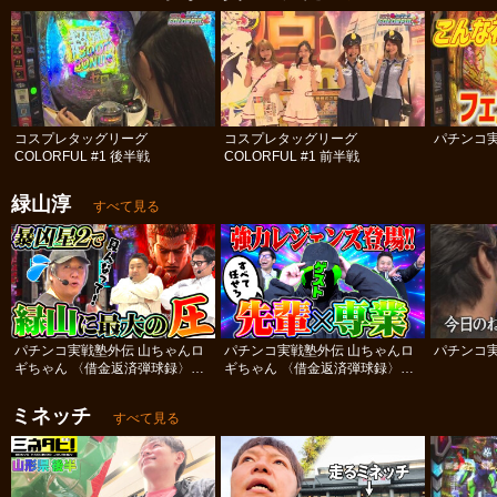
コスプレタッグリーグ
コスプレタッグリーグ
パチンコ実
COLORFUL #1 後半戦
COLORFUL #1 前半戦
緑山淳
すべて見る
パチンコ実戦塾外伝 山ちゃんロ
パチンコ実戦塾外伝 山ちゃんロ
パチンコ実
ギちゃん 〈借金返済弾球録〉
ギちゃん 〈借金返済弾球録〉
#88
#87
ミネッチ
すべて見る