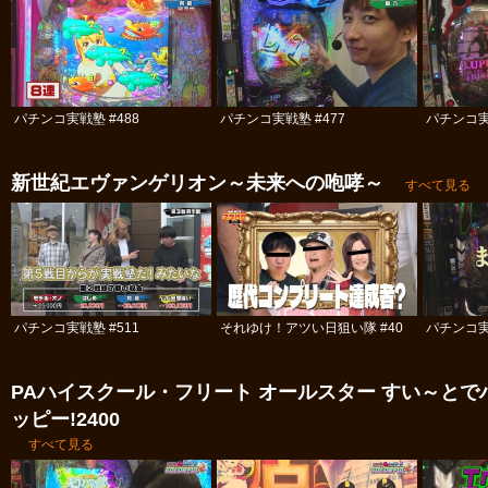
パチンコ実戦塾 #488
パチンコ実戦塾 #477
パチンコ実
新世紀エヴァンゲリオン～未来への咆哮～
すべて見る
パチンコ実戦塾 #511
それゆけ！アツい日狙い隊 #40
パチンコ実
PAハイスクール・フリート オールスター すい～とで
ッピー!2400
すべて見る