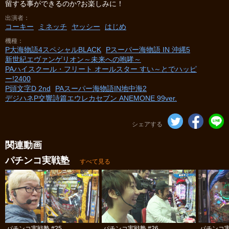
留する事ができるのか?お楽しみに！
出演者
コーキー
ミネッチ
ヤッシー
はじめ
機種
P大海物語4スペシャルBLACK
Pスーパー海物語 IN 沖縄5
新世紀エヴァンゲリオン～未来への咆哮～
PAハイスクール・フリート オールスター すい～とでハッピ
ー!2400
P頭文字D 2nd
PAスーパー海物語IN地中海2
デジハネP交響詩篇エウレカセブン ANEMONE 99ver.
シェアする
関連動画
パチンコ実戦塾
すべて見る
パチンコ実戦塾 #25
パチンコ実戦塾 #26
パチンコ実