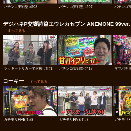
パチンコ実戦塾 #508
パチンコ実戦塾 #507
パチンコ実
デジハネP交響詩篇エウレカセブン ANEMONE 99ver.
すべて見る
ラッキートリガーで射抜け!! #1
パチンコ実戦塾 #417
ママパチ #
コーキー
すべて見る
ガチモリFIVE T #8
ガチモリFIVE T #7
ガチモリFIV