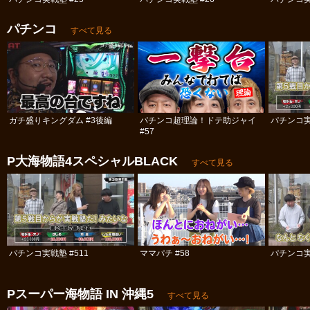
パチンコ
すべて見る
ガチ盛りキングダム #3後編
パチンコ超理論！ドテ助ジャイ
パチンコ実
#57
P大海物語4スペシャルBLACK
すべて見る
パチンコ実戦塾 #511
ママパチ #58
パチンコ実
Pスーパー海物語 IN 沖縄5
すべて見る