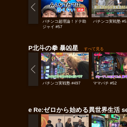
パチンコ超理論！ドテ助
パチンコ実戦塾 #5
ジャイ #57
P北斗の拳 暴凶星
すべて見る
パチンコ実戦塾 #497
ママパチ #52
e Re:ゼロから始める異世界生活 se