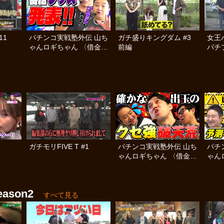
11
パチンコ実戦塾外伝 山ち
ガチ盛りキングダム #3
女王
ゃんロギちゃん 〈借金返
前編
パチプ
済弾球録〉 #113
ガチモリFIVE T #1
パチンコ実戦塾外伝 山ち
パチ
ゃんロギちゃん 〈借金返
ゃん
済弾球録〉 #96
済弾球
ason2
すべて見る