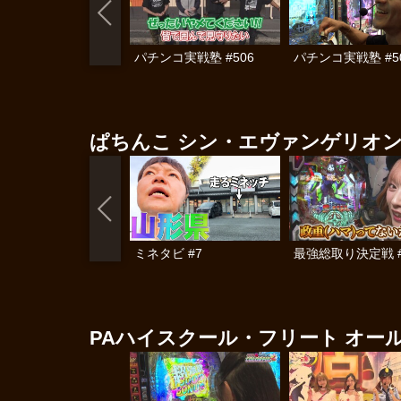
パチンコ実戦塾 #506
パチンコ実戦塾 #5
ぱちんこ シン・エヴァンゲリオン T
ミネタビ #7
最強総取り決定戦 
PAハイスクール・フリート オール