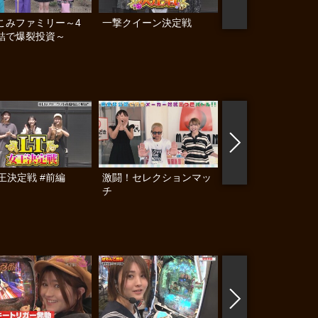
こみファミリー～4
一撃クイーン決定戦
乙女戦隊3000ジャ
結で爆裂投資～
女王決定戦 #前編
激闘！セレクションマッ
メガモリダービー～
チ
馬に乗って罰ゲーム
～