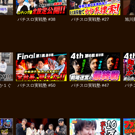
パチスロ実戦塾 #38
パチスロ実戦塾 #27
旭川興
か１ぐ
パチスロ実戦塾 #50
パチスロ実戦塾 #47
パチ