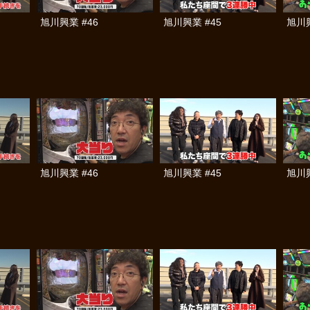
旭川興業 #46
旭川興業 #45
旭川興
旭川興業 #46
旭川興業 #45
旭川興