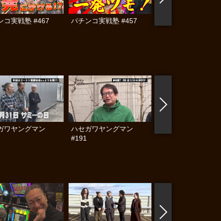
コ実戦塾 #467
パチンコ実戦塾 #457
ぶっこみファミリー
小柳編
ガワヤングマン
ハセガワヤングマン
ハセガワヤングマン
#191
#190