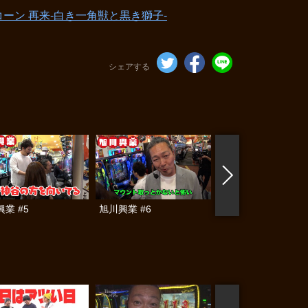
ーン 再来‐白き一角獣と黒き獅子‐
シェアする
業 #5
旭川興業 #6
旭川興業 #7