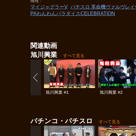
機種
マイジャグラーV
パチスロ 革命機ヴァルヴレイ
PAわんわんパラダイスCELEBRATION
関連動画
旭川興業
すべて見る
旭川興業 #1
旭川興業 #2
パチンコ・パチスロ
すべて見る