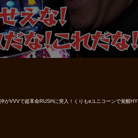
がVVVで超革命RUSHに突入！くりもeユニコーンで覚醒H