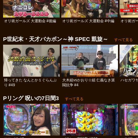
オリ術ガールズ 大運動会 #後編
オリ術ガールズ 大運動会 #中編
オリ術ガー
P世紀末・天才バカボン～神 SPEC 凱旋～
すべて見る
帰ってきた なんとか１ぐらんぷ
大木組vsかおり☆組 仁義なき派
ハセガワヤ
り #49
閥抗争 #4
Pリング 呪いの7日間3
すべて見る