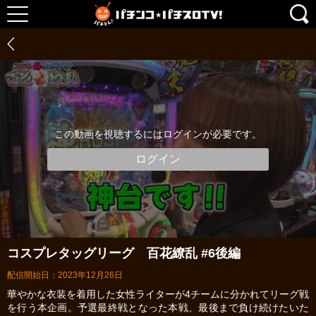
この動画を視聴するにはログインが必要です。
ログイン
コスプレタッグリーグ 百花繚乱 #6後編
配信開始日：2023年12月26日
華やかな衣装を着用した女性ライターが4チームに分かれてリーグ戦
を行う本企画。予選最終戦となった本戦、最後まで負け続けたいた