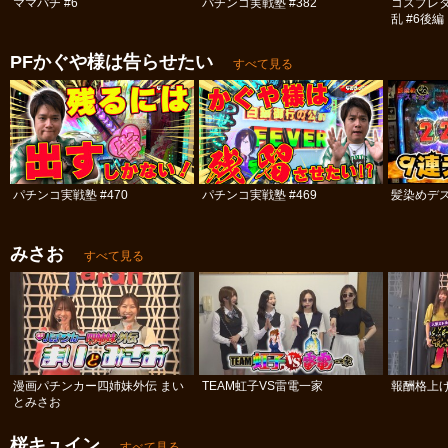
ママパチ #6
パチンコ実戦塾 #382
コスプレ
乱 #6後編
PFかぐや様は告らせたい
すべて見る
パチンコ実戦塾 #470
パチンコ実戦塾 #469
髪染めデス
みさお
すべて見る
漫画パチンカー四姉妹外伝 まい
TEAM虹子VS雷電一家
報酬格上
とみさお
桜キュイン
すべて見る