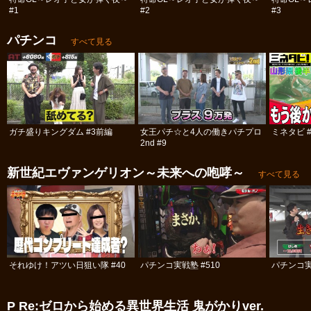
#1
#2
#3
パチンコ
すべて見る
ガチ盛りキングダム #3前編
女王パチ☆と4人の働きパチプロ
ミネタビ #
2nd #9
新世紀エヴァンゲリオン～未来への咆哮～
すべて見る
それゆけ！アツい日狙い隊 #40
パチンコ実戦塾 #510
パチンコ実
P Re:ゼロから始める異世界生活 鬼がかりver.