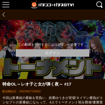
この動画を視聴するにはログインが必要です。
ログイン
特命OL～レオ子と女が弾く夜～ #17
配信開始日：2023年07月08日
今回は新番組の看板を背負い、政重ゆうきが登場!タイマン勝負がコ
ンセプトの新番組にならって、4人でトーナメント戦を開催!優勝賞