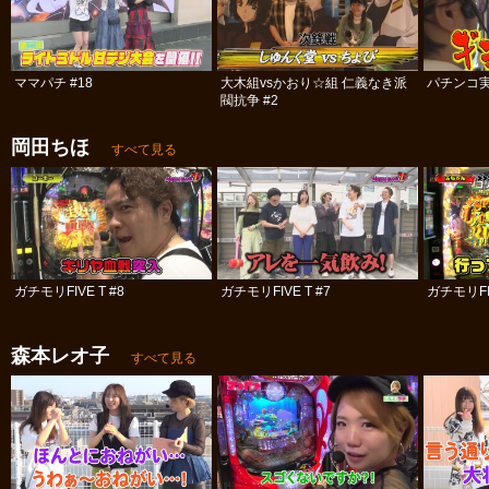
ママパチ #18
大木組vsかおり☆組 仁義なき派
パチンコ実
閥抗争 #2
岡田ちほ
すべて見る
ガチモリFIVE T #8
ガチモリFIVE T #7
ガチモリFIV
森本レオ子
すべて見る