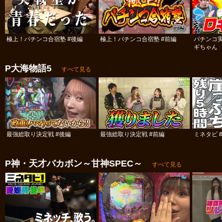
極上！パチンコ合宿塾 #後編
極上！パチンコ合宿塾 #前編
パチンコ
ギちゃん 
#79
P大海物語5
すべて見る
最強総取り決定戦 #後編
最強総取り決定戦 #前編
ミネタビ #
P神・天才バカボン～甘神SPEC～
すべて見る