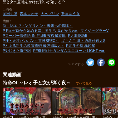
品と女の意地をかけた戦いが始まる!?
出演者
岡田ちほ
森本レオ子
大水プリン
政重ゆうき
機種
新世紀エヴァンゲリオン～未来への咆哮～
P Re:ゼロから始める異世界生活 鬼がかりver.
マイジャグラーV
Pスーパー海物語 IN 沖縄5 夜桜超旋風
P大海物語5
P神・天才バカボン～甘神SPEC～
ぱちんこ 新・必殺仕置人S
Pとある科学の超電磁砲 最強御坂ver.
P北斗の拳 暴凶星
Pやじきた道中記
PF機動戦士ガンダムユニコーン LIGHT ver.
シェアする
関連動画
特命OL～レオ子と女が弾く夜～
すべて見る
特命OL～レオ子と女が弾く夜～
特命OL～レオ子と女が弾く夜～
特命OL