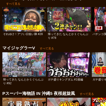
すべて見る
それゆけ！アツい日狙い隊 #28
帰ってきた なんとか１ぐらんぷ
パチンコ実
り #78
マイジャグラーV
すべて見る
帰ってきた なんとか１ぐらんぷ
ガチ盛りキングダム #1後編
ガチ盛りキ
り #92
Pスーパー海物語 IN 沖縄5 夜桜超旋風
すべて見る