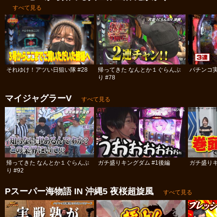
すべて見る
それゆけ！アツい日狙い隊 #28
帰ってきた なんとか１ぐらんぷ
パチンコ実
り #78
マイジャグラーV
すべて見る
帰ってきた なんとか１ぐらんぷ
ガチ盛りキングダム #1後編
ガチ盛りキ
り #92
Pスーパー海物語 IN 沖縄5 夜桜超旋風
すべて見る