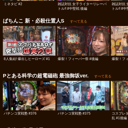
ミネタビ #2
雑誌対抗 女子ライターリレーバ
雑誌対抗
トル!! #中堅戦 後編
トル!! #
ぱちんこ 新・必殺仕置人S
すべて見る
8人集結! 爆出しヒーローズ #1
爆裂！フィーバー祭 #後編
爆裂！フィ
Pとある科学の超電磁砲 最強御坂ver.
すべて見る
パチンコ実戦塾 #376
パチンコ実戦塾 #375
コスプレ
乱 #1後編