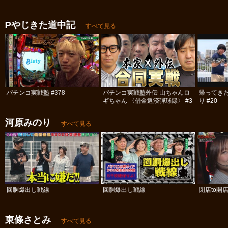
Pやじきた道中記
すべて見る
パチンコ実戦塾 #378
パチンコ実戦塾外伝 山ちゃんロ
帰ってき
ギちゃん 〈借金返済弾球録〉 #3
り #20
河原みのり
すべて見る
回胴爆出し戦線
回胴爆出し戦線
閉店to開
東條さとみ
すべて見る