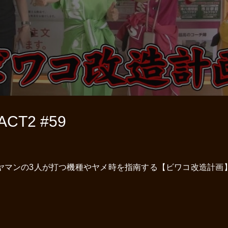
T2 #59
ヤマンの3人が打つ機種やヤメ時を指南する【ビワコ改造計画