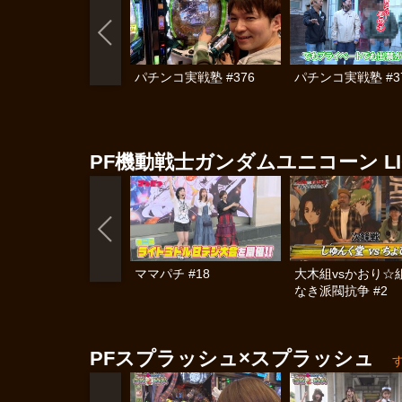
パチンコ実戦塾 #376
パチンコ実戦塾 #3
PF機動戦士ガンダムユニコーン LIGH
ママパチ #18
大木組vsかおり☆
なき派閥抗争 #2
PFスプラッシュ×スプラッシュ