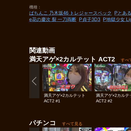
機種
ぱちんこ 乃木坂46 トレジャースペック
Pとある
e花の慶次 裂 一刀両断
P貞子3D3
P地獄少女 Lig
関連動画
満天アゲ×2カルテット ACT2
すべ
満天アゲ×2カルテット
満天アゲ×2カル
ACT2 #1
ACT2 #2
パチンコ
すべて見る