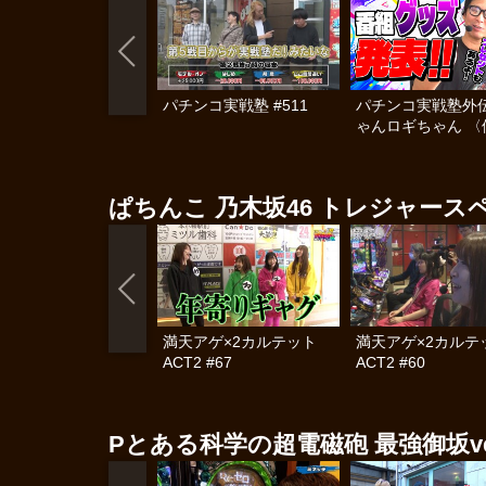
パチンコ実戦塾 #511
パチンコ実戦塾外伝
ゃんロギちゃん 〈
済弾球録〉 #113
ぱちんこ 乃木坂46 トレジャース
満天アゲ×2カルテット
満天アゲ×2カル
ACT2 #67
ACT2 #60
Pとある科学の超電磁砲 最強御坂ve