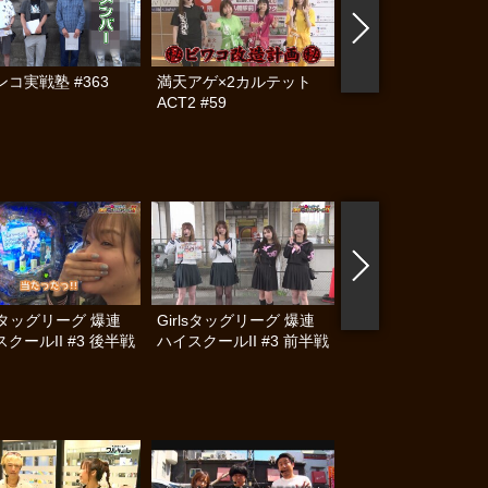
コ実戦塾 #363
満天アゲ×2カルテット
ハセガワヤングマン
ACT2 #59
#127
lsタッグリーグ 爆連
Girlsタッグリーグ 爆連
激闘！ワルキューレ 
クールII #3 後半戦
ハイスクールII #3 前半戦