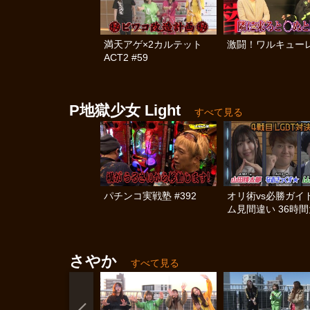
満天アゲ×2カルテット
激闘！ワルキューレ
ACT2 #59
P地獄少女 Light
すべて見る
パチンコ実戦塾 #392
オリ術vs必勝ガイド
ム見間違い 36時
戦 #4
さやか
すべて見る