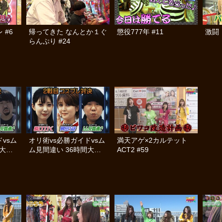
 #6
帰ってきた なんとか１ぐ
懲役777年 #11
激闘
らんぷり #24
vsム
オリ術vs必勝ガイドvsム
満天アゲ×2カルテット
間大決
ム見間違い 36時間大決
ACT2 #59
戦 #2