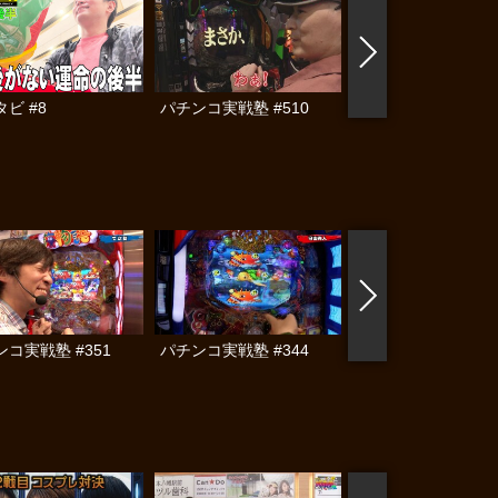
ビ #8
パチンコ実戦塾 #510
パチンコ実戦塾外伝
ゃんロギちゃん 〈
済弾球録〉 #112
コ実戦塾 #351
パチンコ実戦塾 #344
パチンコ実戦塾 #34