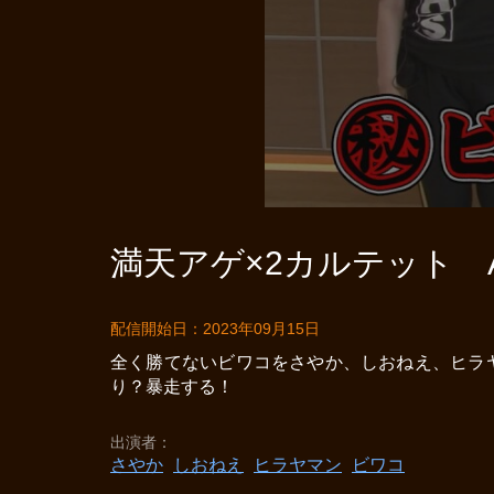
満天アゲ×2カルテット AC
配信開始日：2023年09月15日
全く勝てないビワコをさやか、しおねえ、ヒラ
り？暴走する！
出演者
さやか
しおねえ
ヒラヤマン
ビワコ