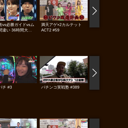
術vs必勝ガイドvsム
満天アゲ×2カルテット
激闘！ワルキューレ 
間違い 36時間大決
ACT2 #59
チ #3
パチンコ実戦塾 #389
パチンコ実戦塾 #38