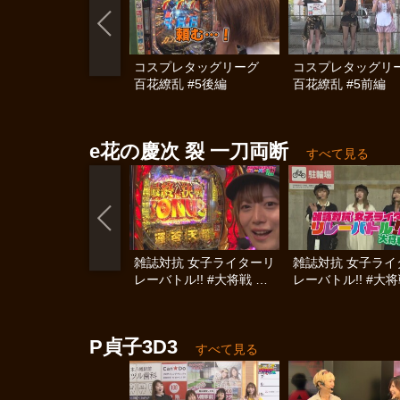
コスプレタッグリーグ
コスプレタッグ
百花繚乱 #5後編
百花繚乱 #5前編
e花の慶次 裂 一刀両断
すべて見る
雑誌対抗 女子ライターリ
雑誌対抗 女子ライ
レーバトル!! #大将戦 後
レーバトル!! #大将
編
編
P貞子3D3
すべて見る