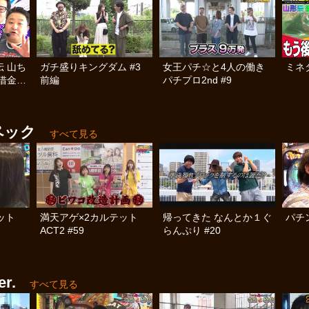
 山ち
ガチ盛りキングダム #3
女王パチ☆と4人の働き
ミネタ
借金返
前編
パチプロ2nd #9
ペック
すべて見る
テット
満天アゲ×2カルテット
帰ってきた なんとか１ぐ
パチン
ACT2 #59
らんぷり #20
r.
すべて見る