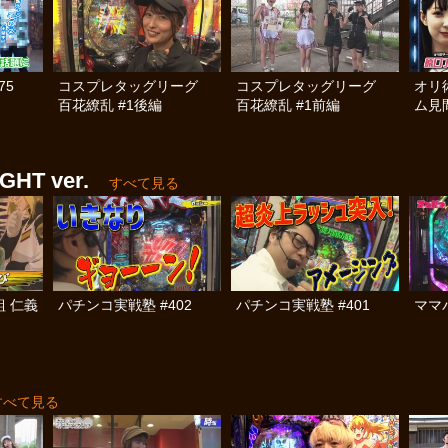
75
コスプレタッグリーグ
コスプレタッグリーグ
オリ
百花繚乱 #1後編
百花繚乱 #1前編
ム見
戦 #2
T ver.
すべて見る
組 仁義
パチンコ実戦塾 #402
パチンコ実戦塾 #401
ママパ
すべて見る