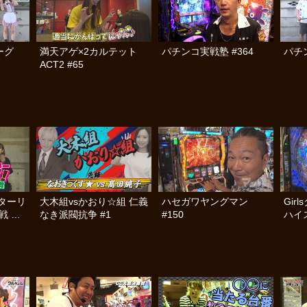
リーグ
満天アゲ×2カルテット
パチンコ実戦塾 #364
パチン
ACT2 #65
ターリ
大木組vsかおり☆組 仁義
ハセガワヤングマン
Gir
戦 前
なき派閥抗争 #1
#150
ハイス