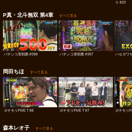
り #20
P真・北斗無双 第4章
すべて見る
パチンコ実戦塾 #398
パチンコ実戦塾 #397
ハセガワヤ
岡田ちほ
すべて見る
ガチモリFIVE T #8
ガチモリFIVE T #7
ガチモリFIV
森本レオ子
すべて見る