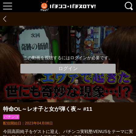
この動画を視聴するにはログインが必要です。
ログイン
特命OL～レオ子と女が弾く夜～ #11
パチンコ
配信開始日：2023年04月08日
今回高田純子をゲストに迎え、パチンコ実戦塾VENUSをテーマに実