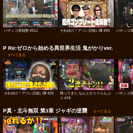
パチンコ実戦塾 #511
それゆけ！アツい日狙い隊 #40
パチンコ実
P Re:ゼロから始める異世界生活 鬼がかりver.
すべて見る
それゆけ！アツい日狙い隊 #28
帰ってきた なんとか１ぐらんぷ
パチンコ実
り #78
P真・北斗無双 第3章 ジャギの逆襲
すべて見る