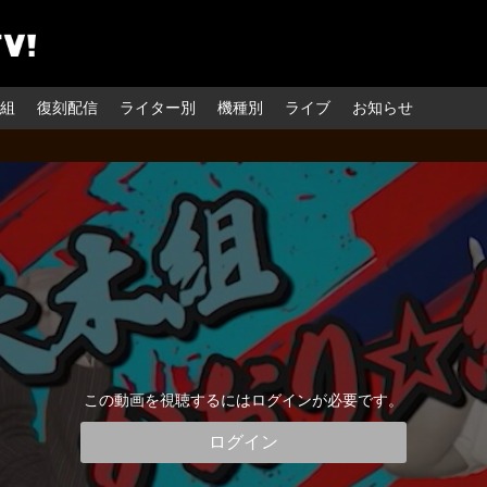
組
復刻配信
ライター別
機種別
ライブ
お知らせ
この動画を視聴するにはログインが必要です。
ログイン