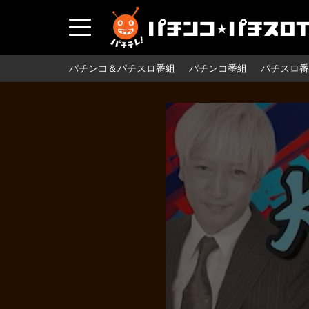
パチンコ＆パチスロ番組
パチンコ番組
パチスロ番