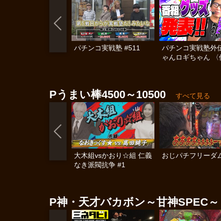
パチンコ実戦塾 #511
パチンコ実戦塾外伝
ゃんロギちゃん 〈
済弾球録〉 #113
Pうまい棒4500～10500
すべて見る
大木組vsかおり☆組 仁義
おじパチフリーダ
なき派閥抗争 #1
P神・天才バカボン～甘神SPEC～