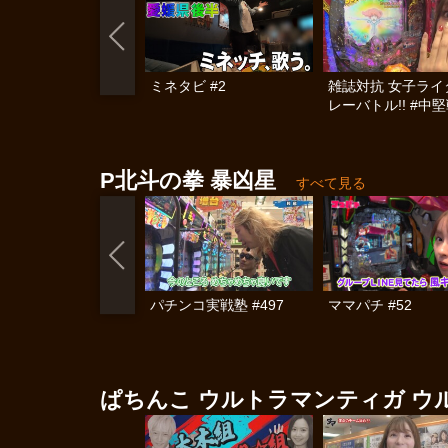
ミネタビ #2
雑誌対抗 女子ライ
レーバトル!! #中堅
編
P北斗の拳 暴凶星
すべて見る
パチンコ実戦塾 #497
ママパチ #52
ぱちんこ ウルトラマンティガ ウル