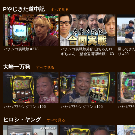
Pやじきた道中記
すべて見る
パチンコ実戦塾 #378
パチンコ実戦塾外伝 山ちゃんロ
帰ってき
ギちゃん 〈借金返済弾球録〉 #3
り #20
大崎一万発
すべて見る
ハセガワヤングマン #196
ハセガワヤングマン #195
ハセガワヤ
ヒロシ・ヤング
すべて見る