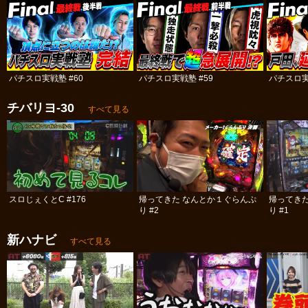
パチスロ実戦塾 #60
パチスロ実戦塾 #59
パチスロ実
チバリヨ‐30
すべて見る
スロじぇくとC #176
帰ってきた なんとか１ぐらんぷ
帰ってき
り #2
り #1
新ハナビ
すべて見る