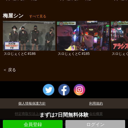
梅屋シン
すべて見る
スロじぇくとC #186
スロじぇくとC #185
スロじぇくと
＜ 戻る
個人情報保護方針
利用規約
特定商取引法上の表示
会社概要
まずは7日間無料体験
©パチテレ！
会員登録
ログイン