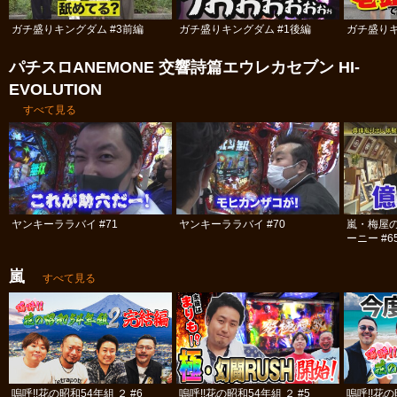
ガチ盛りキングダム #3前編
ガチ盛りキングダム #1後編
ガチ盛りキ
パチスロANEMONE 交響詩篇エウレカセブン HI‐
EVOLUTION
すべて見る
ヤンキーララバイ #71
ヤンキーララバイ #70
嵐・梅屋
ーニー #6
嵐
すべて見る
嗚呼!!花の昭和54年組 ２ #6
嗚呼!!花の昭和54年組 ２ #5
嗚呼!!花の