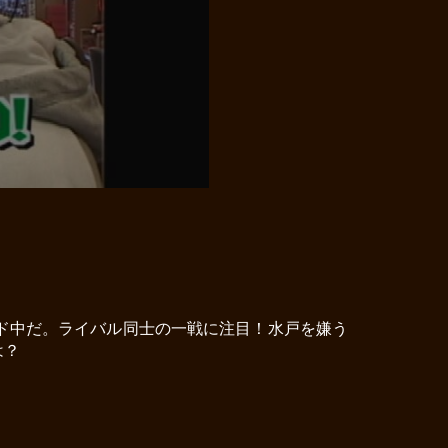
ド中だ。ライバル同士の一戦に注目！水戸を嫌う
は？