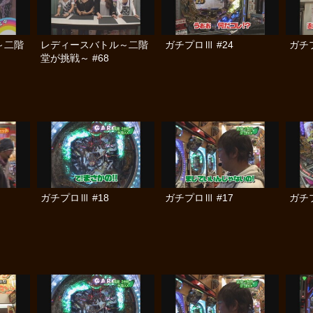
～二階
レディースバトル～二階
ガチプロⅢ #24
ガチプ
堂が挑戦～ #68
ガチプロⅢ #18
ガチプロⅢ #17
ガチプ