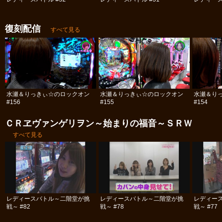
復刻配信
すべて見る
水瀬＆りっきぃ☆のロックオン
水瀬＆りっきぃ☆のロックオン
水瀬＆り
#156
#155
#154
ＣＲヱヴァンゲリヲン～始まりの福音～ＳＲＷ
すべて見る
レディースバトル～二階堂が挑
レディースバトル～二階堂が挑
レディー
戦～ #82
戦～ #78
戦～ #77