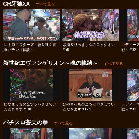
CR牙狼XX
すべて見る
レトロマスターズ～語り継ぐ青
水瀬＆りっきぃ☆のロックオン
レディー
春パチンコ伝説～
#59
戦～ #92
新世紀エヴァンゲリオン～魂の軌跡～
すべて見る
ひやまっちの全ツッパさせてい
ひやまっちの全ツッパさせてい
レディー
ただきます #100
ただきます #124
戦～ #82
パチスロ蒼天の拳
すべて見る