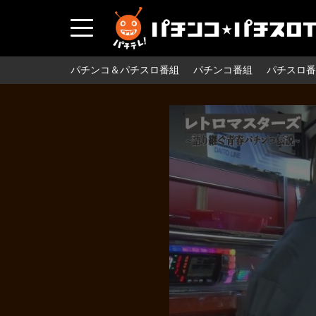
パチンコ＆パチスロ番組
パチンコ番組
パチスロ番