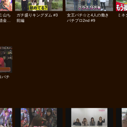
 山ち
ガチ盛りキングダム #3
女王パチ☆と4人の働き
ミネタ
借金返
前編
パチプロ2nd #9
ロパチ