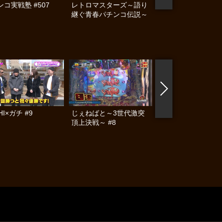
コ実戦塾 #507
レトロマスターズ～語り
レトロマスターズ～
継ぐ青春パチンコ伝説～
継ぐ青春パチンコ伝
HI×ガチ #9
じぇねばと～3世代激突
じぇねばと～3世代
頂上決戦～ #8
頂上決戦～ #7