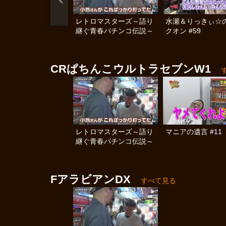
レトロマスターズ～語り
水瀬＆りっきぃ☆
継ぐ青春パチンコ伝説～
クオン #59
CRぱちんこウルトラセブンW1
レトロマスターズ～語り
マニアの遺言 #11
継ぐ青春パチンコ伝説～
FアラビアンDX
すべて見る