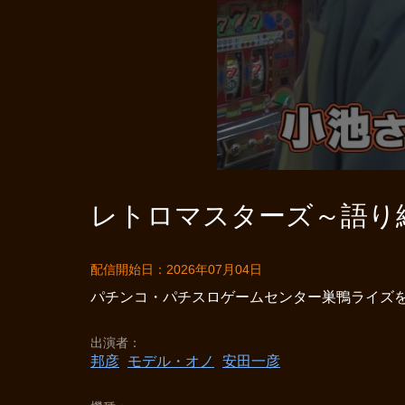
レトロマスターズ～語り
配信開始日：2026年07月04日
パチンコ・パチスロゲームセンター巣鴨ライズ
出演者
邦彦
モデル・オノ
安田一彦