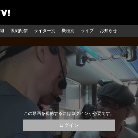
組
復刻配信
ライター別
機種別
ライブ
お知らせ
この動画を視聴するにはログインが必要です。
ログイン