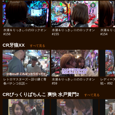
水瀬＆りっきぃ☆のロックオン
水瀬＆りっきぃ☆のロックオン
水瀬＆り
#156
#155
#154
CR牙狼XX
すべて見る
レトロマスターズ～語り継ぐ青
水瀬＆りっきぃ☆のロックオン
レディー
春パチンコ伝説～
#59
戦～ #92
CRびっくりぱちんこ 爽快 水戸黄門2
すべて見る