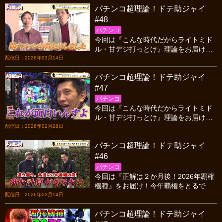
パチンコ超理論！ドテ助ジャイ
#48
パチンコ
今回は『こんな時代だからライトミド
ル・甘デジ打っとけ』理論をお届け！
後編で助六が無事合流！初当たり軽め
配信日：2026年03月14日
の機種に着目し、真の楽しみ方を検証
パチンコ超理論！ドテ助ジャイ
するが、ドテさん…
#47
パチンコ
今回は『こんな時代だからライトミド
ル・甘デジ打っとけ』理論をお届け！
LT機で疲弊したユーザーに向けた、趣
配信日：2026年02月28日
向を変えた遊び方を大検証！が、朝イ
パチンコ超理論！ドテ助ジャイ
チからトラブル発生！？
#46
パチンコ
今回は『正解は２か月後！2026年覇権
機種』をお届け！今年覇権をとるであ
ろう機種を実践検証！導入直後のメン
配信日：2026年02月14日
バーの見解と本日時点での動きと比較
パチンコ超理論！ドテ助ジャイ
してお楽しみください