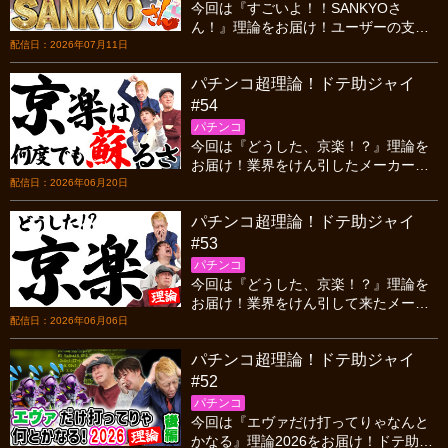
今回は『すごいよ！！SANKYOさ
ん！』理論をお届け！ユーザーの支持
を集めホールのメインとして扱われ今
配信日：2026年07月11日
や覇権メーカーと言っても過言ではな
パチンコ超理論！ドテ助ジャイ
い現行機種を徹底検証！
#54
パチンコ
今回は『どうした、京楽！？』理論を
お届け！業界をけん引したメーカーの
現行機種にズバッと斬りこむ！…予定
配信日：2026年06月20日
だったが、企画変更で「どうした、ド
パチンコ超理論！ドテ助ジャイ
テ助ジャイ」が開催！？
#53
パチンコ
今回は『どうした、京楽！？』理論を
お届け！業界をけん引して来たメーカ
ーの現行機種に着目！ドテチン・助
配信日：2026年06月06日
六・ジャイロの独自視点で分水嶺とな
パチンコ超理論！ドテ助ジャイ
った点をズバリ言うわよ！
#52
パチンコ
今回は『エヴァだけ打ってりゃなんと
かなる』理論2026をお届け！ドテ助ジ