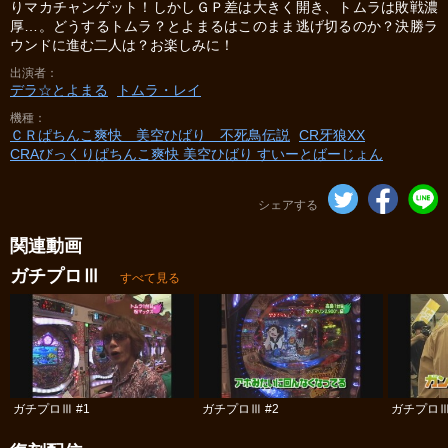
りマカチャンゲット！しかしＧＰ差は大きく開き、トムラは敗戦濃
厚…。どうするトムラ？とよまるはこのまま逃げ切るのか？決勝ラ
ウンドに進む二人は？お楽しみに！
出演者
デラ☆とよまる
トムラ・レイ
機種
ＣＲぱちんこ爽快 美空ひばり 不死鳥伝説
CR牙狼XX
CRAびっくりぱちんこ爽快 美空ひばり すいーとばーじょん
シェアする
関連動画
ガチプロⅢ
すべて見る
ガチプロⅢ #1
ガチプロⅢ #2
ガチプロⅢ