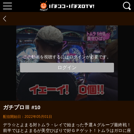
この動画を視聴するにはログインが必要です。
ログイン
ガチプロⅢ #10
配信開始日：2022年05月01日
デラ☆とよまる対トムラ・レイで始まった予選Ａグループ最終戦！
前半ではとよまるが美空ひばりで好ＧＰゲット！トムラはガロに座