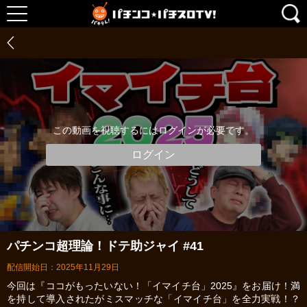
この動画を視聴するにはログインが必要です。
ログイン
パチンコ超理論！ドテ助ジャイ #41
配信開始日：2025年11月29日
今回は『ココがもったいない！「イマイチ台」2025』をお届け！満
を持して導入されたがミスマッチな「イマイチ台」を全力実戦！？