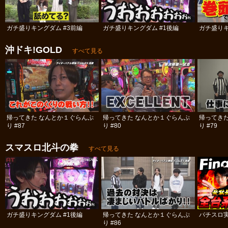
ガチ盛りキングダム #3前編
ガチ盛りキングダム #1後編
ガチ盛りキ
沖ドキ!GOLD
すべて見る
帰ってきた なんとか１ぐらんぷ
帰ってきた なんとか１ぐらんぷ
帰ってき
り #87
り #80
り #79
スマスロ北斗の拳
すべて見る
ガチ盛りキングダム #1後編
帰ってきた なんとか１ぐらんぷ
パチスロ実
り #86