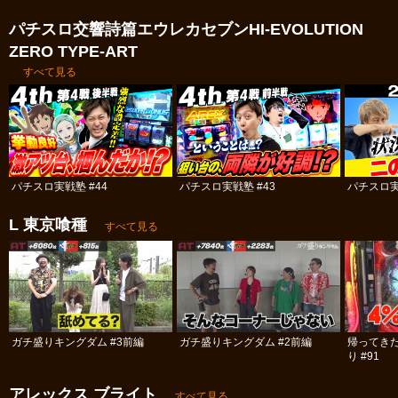
パチスロ交響詩篇エウレカセブンHI‐EVOLUTION
ZERO TYPE‐ART
すべて見る
パチスロ実戦塾 #44
パチスロ実戦塾 #43
パチスロ実
L 東京喰種
すべて見る
ガチ盛りキングダム #3前編
ガチ盛りキングダム #2前編
帰ってき
り #91
アレックス ブライト
すべて見る