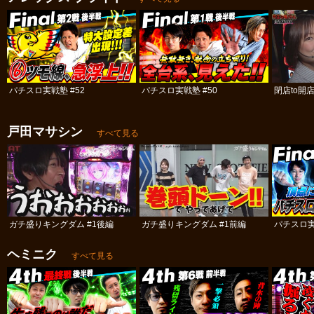
パチスロ実戦塾 #52
パチスロ実戦塾 #50
閉店to開
戸田マサシン
すべて見る
ガチ盛りキングダム #1後編
ガチ盛りキングダム #1前編
パチスロ実
ヘミニク
すべて見る