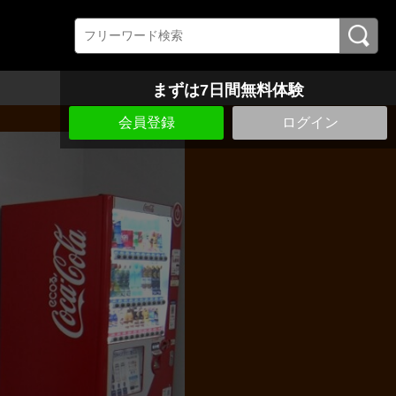
まずは7日間無料体験
会員登録
ログイン