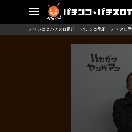
パチンコ＆パチスロ番組
パチンコ番組
パチスロ番