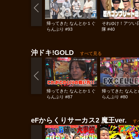
帰ってきた なんとか１ぐ
それゆけ！アツい
らんぷり #93
隊 #40
沖ドキ!GOLD
すべて見る
帰ってきた なんとか１ぐ
帰ってきた なんと
らんぷり #87
らんぷり #80
eFからくりサーカス2 魔王ver.
す