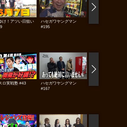
ゆけ！アツい日狙い
ハセガワヤングマン
帰ってきた なんと
9
#195
らんぷり #91
スロ実戦塾 #43
ハセガワヤングマン
ハセガワヤングマン
#167
#144