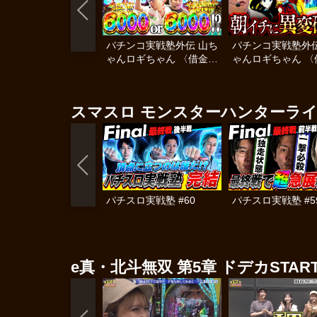
パチンコ実戦塾外伝 山ち
パチンコ実戦塾外伝
ゃんロギちゃん 〈借金返
ゃんロギちゃん 〈
済弾球録〉 #110
済弾球録〉 #109
スマスロ モンスターハンターラ
パチスロ実戦塾 #60
パチスロ実戦塾 #5
e真・北斗無双 第5章 ドデカSTAR