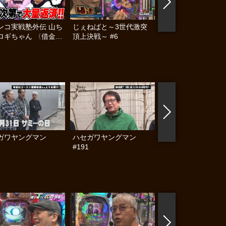
ンコ実戦塾外伝 山ち
じぇねばと～3世代激突
じぇねばと～3世代
ロギちゃん 〈借金返
頂上決戦～ #6
頂上決戦～ #5
録〉 #80
ガワヤングマン
ハセガワヤングマン
ハセガワヤングマン
#191
#190