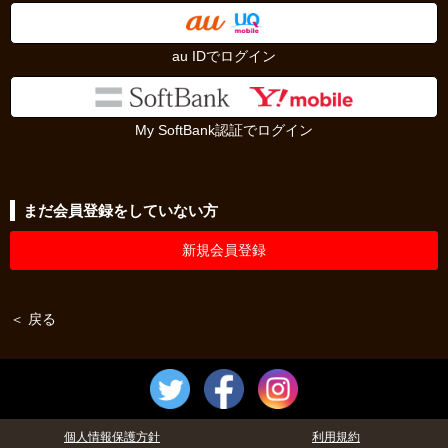
au IDでログイン
My SoftBank認証でログイン
まだ会員登録をしていない方
新規会員登録
＜ 戻る
個人情報保護方針
利用規約