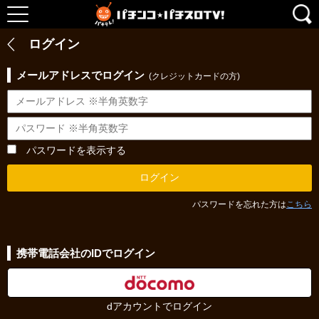
ログイン
メールアドレスでログイン
(クレジットカードの方)
パスワードを表示する
ログイン
パスワードを忘れた方は
こちら
携帯電話会社のIDでログイン
dアカウントでログイン