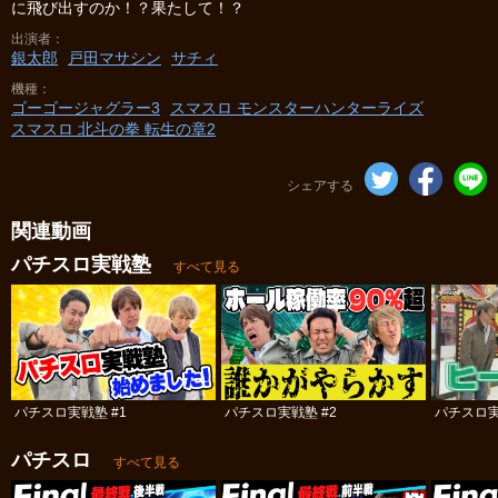
に飛び出すのか！？果たして！？
出演者
銀太郎
戸田マサシン
サチィ
機種
ゴーゴージャグラー3
スマスロ モンスターハンターライズ
スマスロ 北斗の拳 転生の章2
シェアする
関連動画
パチスロ実戦塾
すべて見る
パチスロ実戦塾 #1
パチスロ実戦塾 #2
パチスロ実
パチスロ
すべて見る