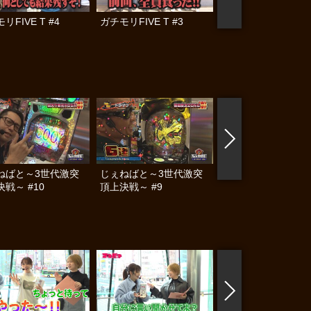
リFIVE T #4
ガチモリFIVE T #3
ガチモリFIVE T #2
ねばと～3世代激突
じぇねばと～3世代激突
GACHI×ガチ #8
戦～ #10
頂上決戦～ #9