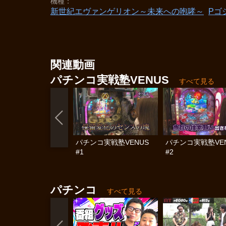
機種
新世紀エヴァンゲリオン～未来への咆哮～
Pゴ
関連動画
パチンコ実戦塾VENUS
すべて見る
パチンコ実戦塾VENUS
パチンコ実戦塾VE
#1
#2
パチンコ
すべて見る