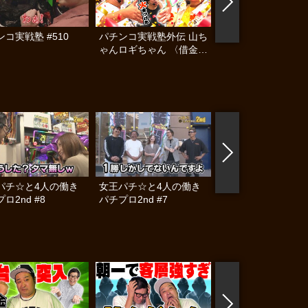
コ実戦塾 #510
パチンコ実戦塾外伝 山ち
ガチモリFIVE T #8
ゃんロギちゃん 〈借金返
済弾球録〉 #112
パチ☆と4人の働き
女王パチ☆と4人の働き
パチンコ実戦塾 #50
ロ2nd #8
パチプロ2nd #7