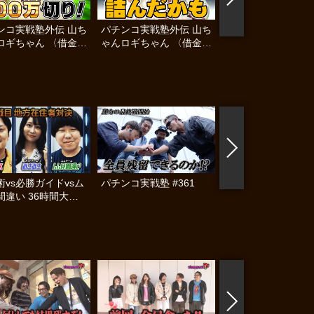
ンコ実戦塾外伝 山ち
パチンコ実戦塾外伝 山ち
パチンコ実戦塾 #36
ロギちゃん 〈借金返
ゃんロギちゃん 〈借金返
録〉 #8
済弾球録〉 #7
術vs必勝ガイドvsム
パチンコ実戦塾 #361
ハセガワヤングマン
間違い 36時間大決
#125