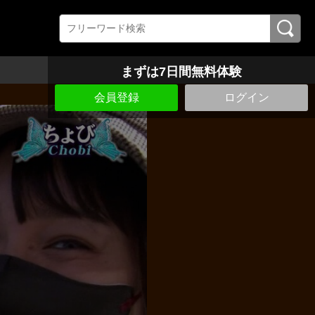
まずは7日間無料体験
会員登録
ログイン