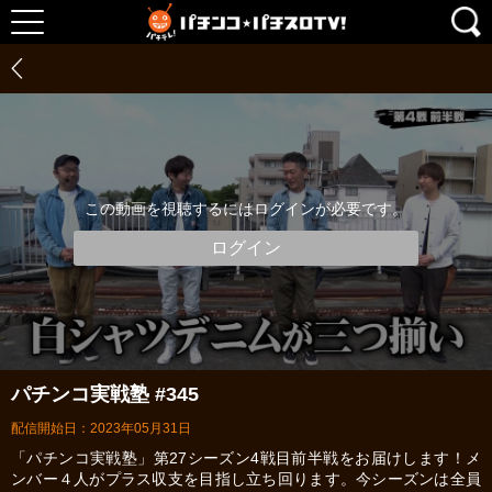
この動画を視聴するにはログインが必要です。
ログイン
パチンコ実戦塾 #345
配信開始日：2023年05月31日
「パチンコ実戦塾」第27シーズン4戦目前半戦をお届けします！メ
ンバー４人がプラス収支を目指し立ち回ります。今シーズンは全員