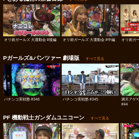
オリ術ガールズ 大運動会 #後編
オリ術ガールズ 大運動会 #中編
オリ術ガー
Pガールズ&パンツァー 劇場版
すべて見る
パチンコ実戦塾 #346
パチンコ実戦塾 #345
満天アゲ×
#44
PF 機動戦士ガンダムユニコーン
すべて見る