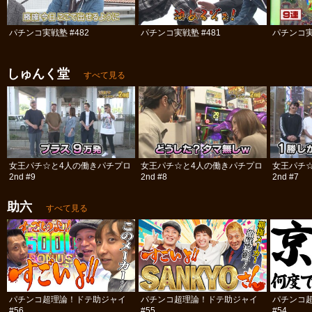
パチンコ実戦塾 #482
パチンコ実戦塾 #481
パチンコ実
しゅんく堂
すべて見る
女王パチ☆と4人の働きパチプロ
女王パチ☆と4人の働きパチプロ
女王パチ
2nd #9
2nd #8
2nd #7
助六
すべて見る
パチンコ超理論！ドテ助ジャイ
パチンコ超理論！ドテ助ジャイ
パチンコ
#56
#55
#54