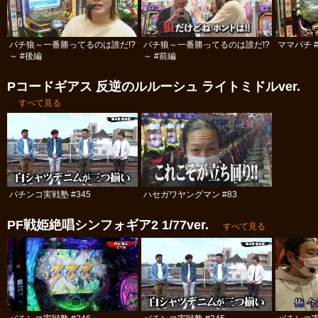
パチ狼～一番勝ってるのは誰だ!?
パチ狼～一番勝ってるのは誰だ!?
ママパチ #
～ #後編
～ #前編
Pコードギアス 反逆のルルーシュ ライトミドルver.
すべて見る
パチンコ実戦塾 #345
ハセガワヤングマン #83
PF戦姫絶唱シンフォギア2 1/77ver.
すべて見る