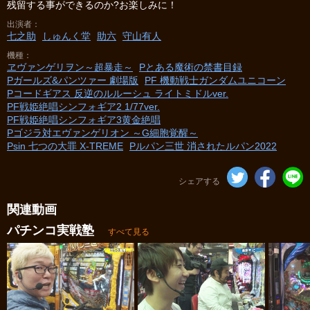
残留する事ができるのか?お楽しみに！
出演者
七之助
しゅんく堂
助六
守山有人
機種
ヱヴァンゲリヲン～超暴走～
Pとある魔術の禁書目録
Pガールズ&パンツァー 劇場版
PF 機動戦士ガンダムユニコーン
Pコードギアス 反逆のルルーシュ ライトミドルver.
PF戦姫絶唱シンフォギア2 1/77ver.
PF戦姫絶唱シンフォギア3黄金絶唱
Pゴジラ対エヴァンゲリオン ～G細胞覚醒～
Psin 七つの大罪 X‐TREME
Pルパン三世 消されたルパン2022
シェアする
関連動画
パチンコ実戦塾
すべて見る