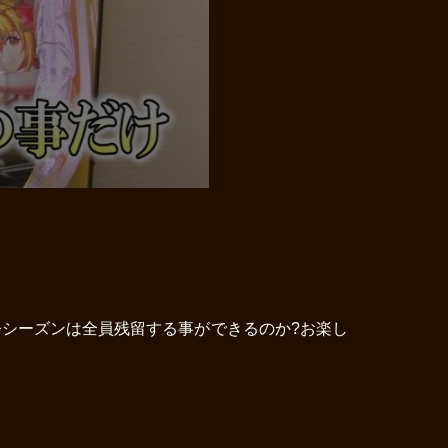
今シーズンは全員残留する事ができるのか?お楽し