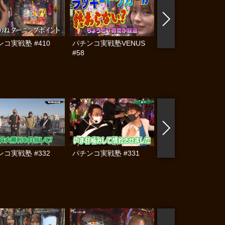
コ実戦塾 #410
パチンコ実戦塾VENUS
パチンコ実戦塾 #40
#58
コ実戦塾 #332
パチンコ実戦塾 #331
パチンコ実戦塾 #32