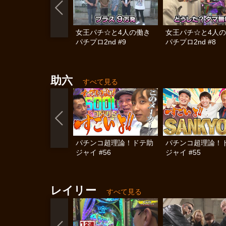
女王パチ☆と4人の働き
女王パチ☆と4人
パチプロ2nd #9
パチプロ2nd #8
助六
すべて見る
パチンコ超理論！ドテ助
パチンコ超理論！
ジャイ #56
ジャイ #55
レイリー
すべて見る