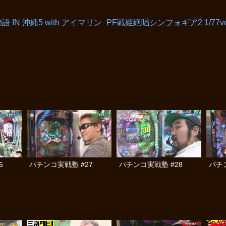
 IN 沖縄5 with アイマリン
PF戦姫絶唱シンフォギア2 1/77ve
6
パチンコ実戦塾 #27
パチンコ実戦塾 #28
パチ