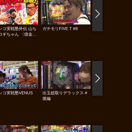
ンコ実戦塾外伝 山ち
ガチモリFIVE T #8
ママパチ #58
ロギちゃん 〈借金返
録〉 #112
ンコ実戦塾VENUS
出玉総取りデラックス #
出玉総取りデラック
後編
中編