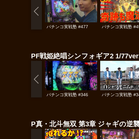
パチンコ実戦塾 #477
パチンコ実戦塾 #4
PF戦姫絶唱シンフォギア2 1/77ver
パチンコ実戦塾 #346
パチンコ実戦塾 #3
P真・北斗無双 第3章 ジャギの逆