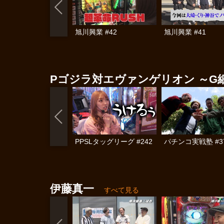
旭川興業 #42
旭川興業 #41
Pゴジラ対エヴァンゲリオン ～G
PPSLタッグリーグ #242
パチンコ実戦塾 #3
伊藤真一
すべて見る