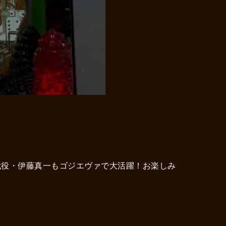
代役・伊藤真一もゴジエヴァで大活躍！お楽しみ