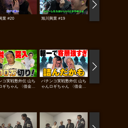
業 #20
旭川興業 #19
旭川興業 #18
ンコ実戦塾外伝 山ち
パチンコ実戦塾外伝 山ち
パチンコ実戦塾 #36
ロギちゃん 〈借金返
ゃんロギちゃん 〈借金返
録〉 #8
済弾球録〉 #7