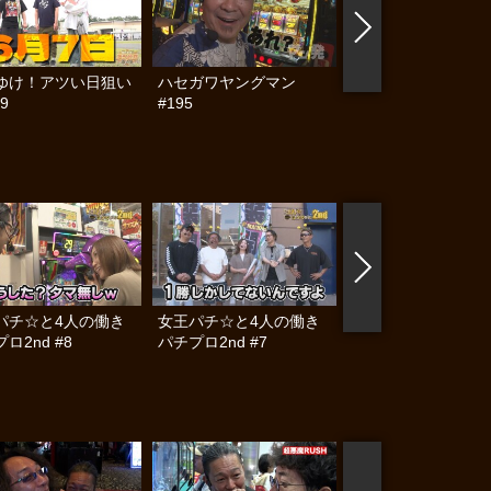
ゆけ！アツい日狙い
ハセガワヤングマン
帰ってきた なんと
9
#195
らんぷり #91
パチ☆と4人の働き
女王パチ☆と4人の働き
パチンコ実戦塾 #50
ロ2nd #8
パチプロ2nd #7