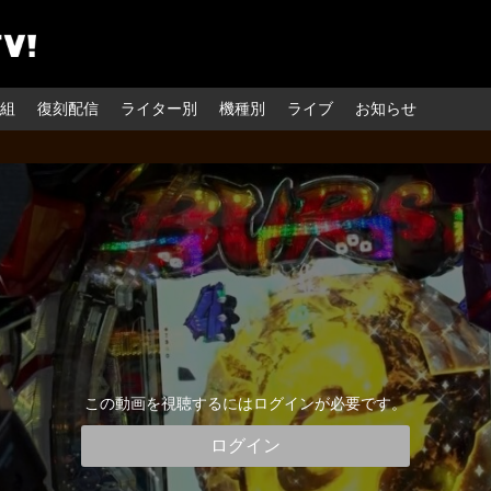
組
復刻配信
ライター別
機種別
ライブ
お知らせ
この動画を視聴するにはログインが必要です。
ログイン