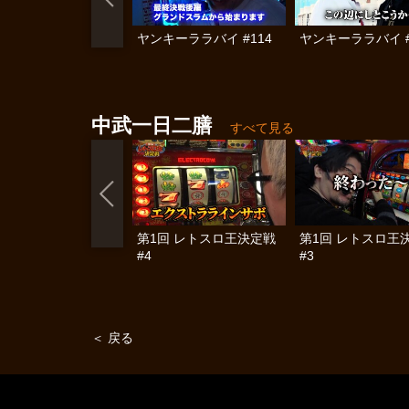
ヤンキーララバイ #114
ヤンキーララバイ #
中武一日二膳
すべて見る
第1回 レトスロ王決定戦
第1回 レトスロ王
#4
#3
＜ 戻る