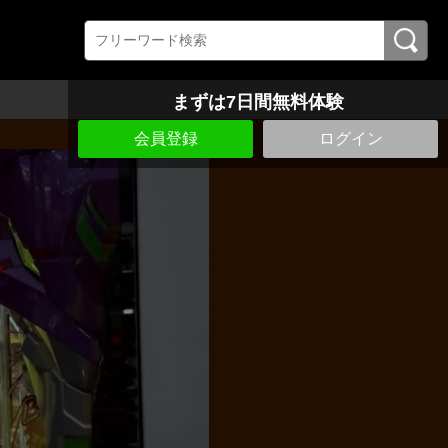
まずは7日間無料体験
会員登録
ログイン