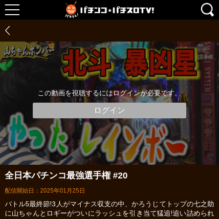
この動画を視聴するにはログインが必要です。
ログイン
全日本パチンコ最強選手権 #20
配信開始日：2025年01月25日
バトル5最終節!3人がマイナス収支の中、かろうじてトップの七之助
に山ちゃんとロギーがついにラッシュを引き当て猛追!追い詰められ