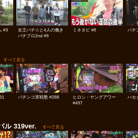
 #3
女王パチ☆と4人の働き
ミネタビ #8
パチン
パチプロ2nd #9
すべて見る
31
パチンコ実戦塾 #288
ヒロシ・ヤングアワー
ハセ
#497
319ver.
すべて見る