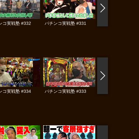
コ実戦塾 #332
パチンコ実戦塾 #331
パチンコ実戦塾 #32
コ実戦塾 #334
パチンコ実戦塾 #333
特命OL～レオ子と
弾く夜～ #9