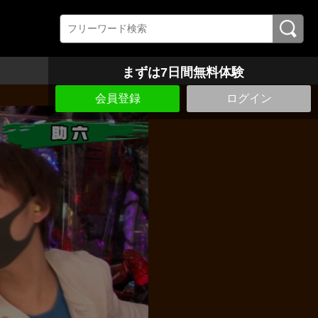
まずは7日間無料体験
会員登録
ログイン