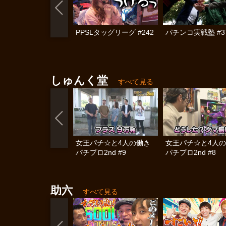
PPSLタッグリーグ #242
パチンコ実戦塾 #3
しゅんく堂
すべて見る
女王パチ☆と4人の働き
女王パチ☆と4人
パチプロ2nd #9
パチプロ2nd #8
助六
すべて見る