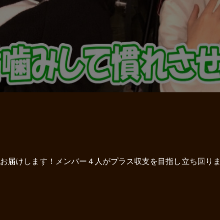
をお届けします！メンバー４人がプラス収支を目指し立ち回り