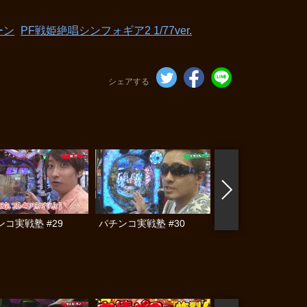
ーン
PF戦姫絶唱シンフォギア2 1/77ver.
シェアする
ンコ実戦塾 #29
パチンコ実戦塾 #30
パチンコ実戦塾 #31