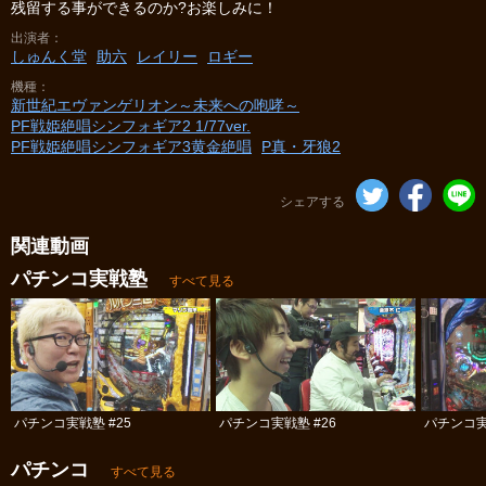
残留する事ができるのか?お楽しみに！
出演者
しゅんく堂
助六
レイリー
ロギー
機種
新世紀エヴァンゲリオン～未来への咆哮～
PF戦姫絶唱シンフォギア2 1/77ver.
PF戦姫絶唱シンフォギア3黄金絶唱
P真・牙狼2
シェアする
関連動画
パチンコ実戦塾
すべて見る
パチンコ実戦塾 #25
パチンコ実戦塾 #26
パチンコ実
パチンコ
すべて見る