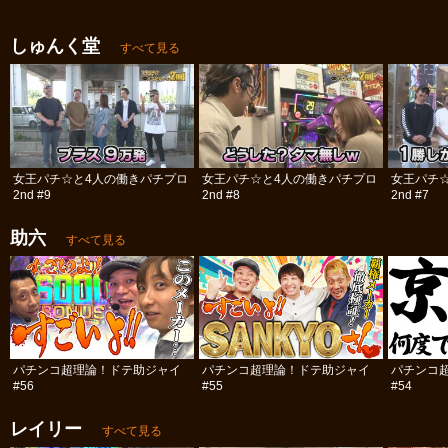
しゅんく堂
すべて見る
女王パチ☆と4人の働きパチプロ
女王パチ☆と4人の働きパチプロ
女王パチ
2nd #9
2nd #8
2nd #7
助六
すべて見る
パチンコ超理論！ドテ助ジャイ
パチンコ超理論！ドテ助ジャイ
パチンコ
#56
#55
#54
レイリー
すべて見る