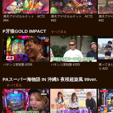
満天アゲ×2カルテット ACT2
満天アゲ×2カルテット ACT2
満天アゲ×
#84
#83
#82
P牙狼GOLD IMPACT
すべて見る
パチンコ実戦塾 #356
パチンコ実戦塾 #355
帰ってき
り #20
PAスーパー海物語 IN 沖縄5 夜桜超旋風 99ver.
すべて見る