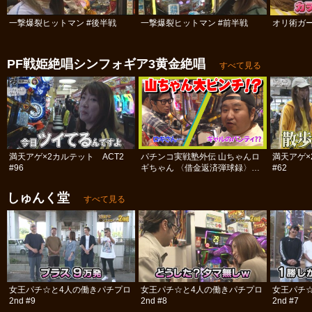
一撃爆裂ヒットマン #後半戦
一撃爆裂ヒットマン #前半戦
オリ術ガー
PF戦姫絶唱シンフォギア3黄金絶唱
すべて見る
満天アゲ×2カルテット ACT2
パチンコ実戦塾外伝 山ちゃんロ
満天アゲ×
#96
ギちゃん 〈借金返済弾球録〉
#62
#34
しゅんく堂
すべて見る
女王パチ☆と4人の働きパチプロ
女王パチ☆と4人の働きパチプロ
女王パチ
2nd #9
2nd #8
2nd #7