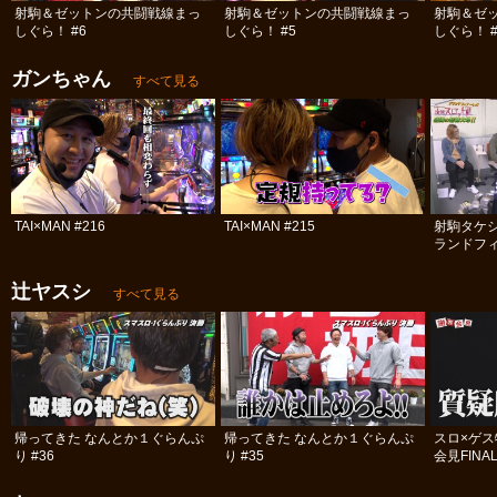
射駒＆ゼットンの共闘戦線まっ
射駒＆ゼットンの共闘戦線まっ
射駒＆ゼ
しぐら！ #6
しぐら！ #5
しぐら！ #
ガンちゃん
すべて見る
TAI×MAN #216
TAI×MAN #215
射駒タケ
ランドフィ
号!! 前編
辻ヤスシ
すべて見る
帰ってきた なんとか１ぐらんぷ
帰ってきた なんとか１ぐらんぷ
スロ×ゲ
り #36
り #35
会見FINA