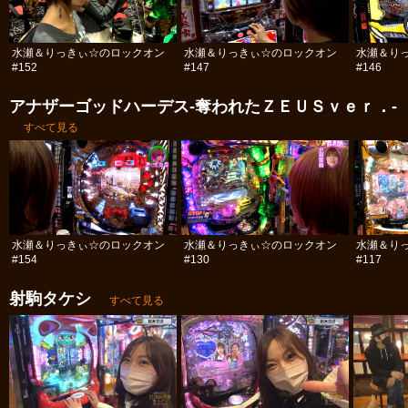
水瀬＆りっきぃ☆のロックオン
水瀬＆りっきぃ☆のロックオン
水瀬＆り
#152
#147
#146
アナザーゴッドハーデス-奪われたＺＥＵＳｖｅｒ．-
すべて見る
水瀬＆りっきぃ☆のロックオン
水瀬＆りっきぃ☆のロックオン
水瀬＆り
#154
#130
#117
射駒タケシ
すべて見る