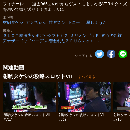
フィナーレ！！過去965回の中からゲストにまつわるVTRをクイズ
を用いて振り返り！！お楽しみに！！
出演者
射駒タケシ
ガンちゃん
辻ヤスシ
トニー
二星しょうた
機種
ＳＬＯＴ魔法少女まどか☆マギカ２
ミリオンゴッド -神々の凱旋-
アナザーゴッドハーデス-奪われたＺＥＵＳｖｅｒ．-
シェアする
関連動画
射駒タケシの攻略スロットVII
すべて見る
射駒タケシの攻略スロットVII
射駒タケシの攻略スロットVII
射駒タケシ
#717
#718
#719