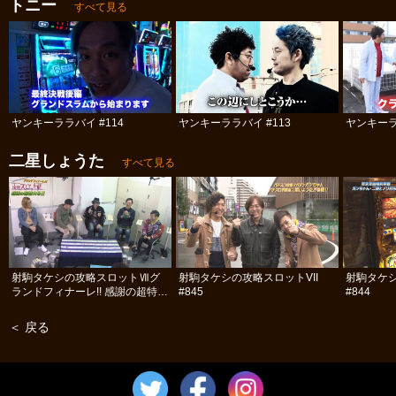
トニー
すべて見る
ヤンキーララバイ #114
ヤンキーララバイ #113
ヤンキーラ
二星しょうた
すべて見る
射駒タケシの攻略スロットⅦグ
射駒タケシの攻略スロットVII
射駒タケシ
ランドフィナーレ!! 感謝の超特大
#845
#844
号!! 前編
＜ 戻る