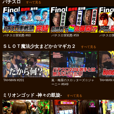
パチスロ
すべて見る
パチスロ実戦塾 #60
パチスロ実戦塾 #59
パチスロ実
ＳＬＯＴ魔法少女まどか☆マギカ２
すべて見る
TAI×MAN #201
嵐・梅屋のスロッターズ☆ジャ
TAI×MAN 
ーニー #649
ミリオンゴッド -神々の凱旋-
すべて見る