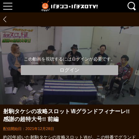
この動画を視聴するにはログインが必要です。
ログイン
射駒タケシの攻略スロットⅦグランドフィナーレ!!
感謝の超特大号!! 前編
配信開始日：2021年12月28日
約20年続いた射駒タケシの攻略スロットⅦが、この特番でグランド