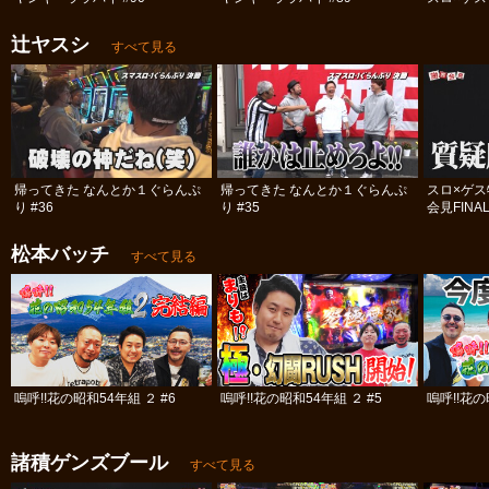
辻ヤスシ
すべて見る
帰ってきた なんとか１ぐらんぷ
帰ってきた なんとか１ぐらんぷ
スロ×ゲ
り #36
り #35
会見FINA
松本バッチ
すべて見る
嗚呼!!花の昭和54年組 ２ #6
嗚呼!!花の昭和54年組 ２ #5
嗚呼!!花の
諸積ゲンズブール
すべて見る