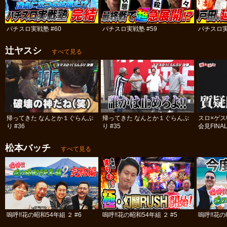
パチスロ実戦塾 #60
パチスロ実戦塾 #59
パチスロ実
辻ヤスシ
すべて見る
帰ってきた なんとか１ぐらんぷ
帰ってきた なんとか１ぐらんぷ
スロ×ゲ
り #36
り #35
会見FINA
松本バッチ
すべて見る
嗚呼!!花の昭和54年組 ２ #6
嗚呼!!花の昭和54年組 ２ #5
嗚呼!!花の