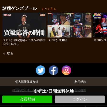
諸積ゲンズブール
すべて見る
スロ×ゲス特別編～ヤスシの謝罪
スロ×ゲス #18
スロ×ゲス 
会見FINAL～
＜ 戻る
個人情報保護方針
利用規約
特定商取引法上の表示
会社概要
まずは7日間無料体験
©パチテレ！
会員登録
ログイン