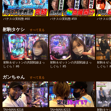
パチスロ実戦塾 #60
パチスロ実戦塾 #59
パチスロ実
射駒タケシ
すべて見る
射駒＆ゼットンの共闘戦線まっ
射駒＆ゼットンの共闘戦線まっ
射駒＆ゼ
しぐら！ #6
しぐら！ #5
しぐら！ #
ガンちゃん
すべて見る
TAI×MAN #216
TAI×MAN #215
射駒タケ