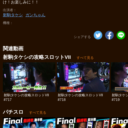
け！お楽しみに！！
出演者
射駒タケシ
ガンちゃん
機種
シェアする
関連動画
射駒タケシの攻略スロットVII
すべて見る
射駒タケシの攻略スロットVII
射駒タケシの攻略スロットVII
射駒タケシ
#717
#718
#719
パチスロ
すべて見る