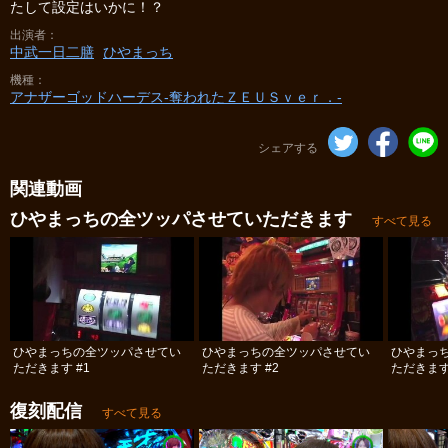
たして設定はいかに！？
出演者
中武一日二膳
ひやまっち
機種
アナザーゴッドハーデス-奪われたＺＥＵＳｖｅｒ．-
シェアする
関連動画
ひやまっちの全ツッパさせていただきます
すべて見る
ひやまっちの全ツッパさせてい
ひやまっちの全ツッパさせてい
ひやまっ
ただきます #1
ただきます #2
ただきます
復刻配信
すべて見る