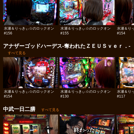
水瀬＆りっきぃ☆のロックオン
水瀬＆りっきぃ☆のロックオン
水瀬＆り
#156
#155
#154
アナザーゴッドハーデス-奪われたＺＥＵＳｖｅｒ．-
すべて見る
水瀬＆りっきぃ☆のロックオン
水瀬＆りっきぃ☆のロックオン
水瀬＆り
#154
#130
#117
中武一日二膳
すべて見る