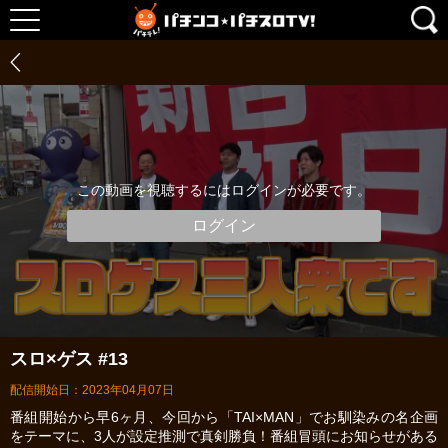
この動画を視聴するにはログインが必要です。
ログイン
スロ×ゲス #13
配信開始日：2023年04月07日
番組開始から早6ヶ月、今回から「TAI×MAN」でお馴染みの名企画
をテーマに、3人が設定推測で真剣勝負！番組冒頭にお知らせがある