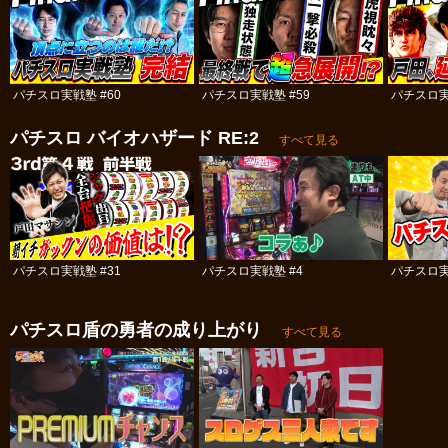
パチスロ実戦塾 #60
パチスロ実戦塾 #59
パチスロ実
パチスロ バイオハザード RE:2
すべて見る
パチスロ実戦塾 #31
パチスロ実戦塾 #4
パチスロ実
パチスロ盾の勇者の成り上がり
すべて見る