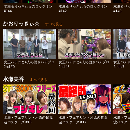
水瀬＆りっきぃ☆のロックオン
水瀬＆りっきぃ☆のロックオン
水瀬＆り
#144
#142
#140
かおりっきぃ☆
すべて見る
女王パチ☆と4人の働きパチプロ
女王パチ☆と4人の働きパチプロ
女王パチ
2nd #9
2nd #8
2nd #7
水瀬美香
すべて見る
水瀬・フェアリン・河原の超荒
水瀬・フェアリン・河原の超荒
水瀬・フ
波バスターズ #18
波バスターズ #17
波バスター