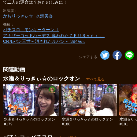
て二人の運命は？おたのしみに！
出演者
かおりっきぃ☆
水瀬美香
機種
パチスロ モンキーターンⅡ
アナザーゴッドハーデス-奪われたＺＥＵＳｖｅｒ．-
CRルパン三世～消されたルパン～ 394Ver.
シェアする
関連動画
水瀬＆りっきぃ☆のロックオン
すべて見る
水瀬＆りっきぃ☆のロックオン
水瀬＆りっきぃ☆のロックオン
水瀬＆り
#179
#180
#181