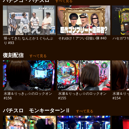
パチンコ・パチスロ
すべて見る
帰ってきた なんとか１ぐらんぷ
それゆけ！アツい日狙い隊 #40
ハセガワヤ
り #93
復刻配信
すべて見る
水瀬＆りっきぃ☆のロックオン
水瀬＆りっきぃ☆のロックオン
水瀬＆り
#156
#155
#154
パチスロ モンキーターンⅡ
すべて見る