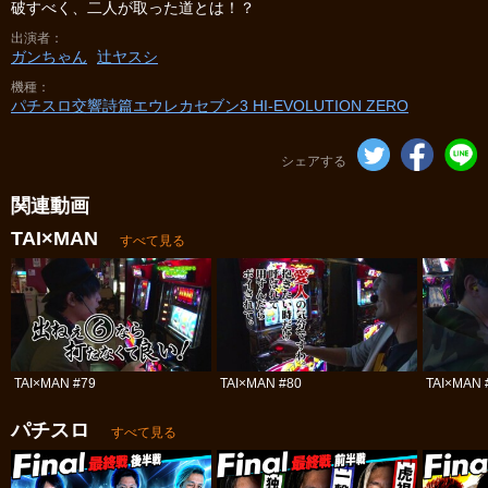
破すべく、二人が取った道とは！？
出演者
ガンちゃん
辻ヤスシ
機種
パチスロ交響詩篇エウレカセブン3 HI‐EVOLUTION ZERO
シェアする
関連動画
TAI×MAN
すべて見る
TAI×MAN #79
TAI×MAN #80
TAI×MAN 
パチスロ
すべて見る