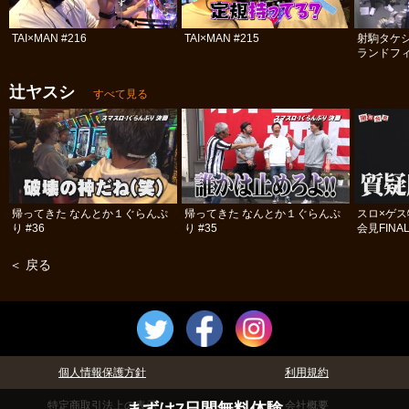
TAI×MAN #216
TAI×MAN #215
射駒タケ
ランドフィ
号!! 前編
辻ヤスシ
すべて見る
帰ってきた なんとか１ぐらんぷ
帰ってきた なんとか１ぐらんぷ
スロ×ゲ
り #36
り #35
会見FINA
＜ 戻る
個人情報保護方針
利用規約
特定商取引法上の表示
会社概要
まずは7日間無料体験