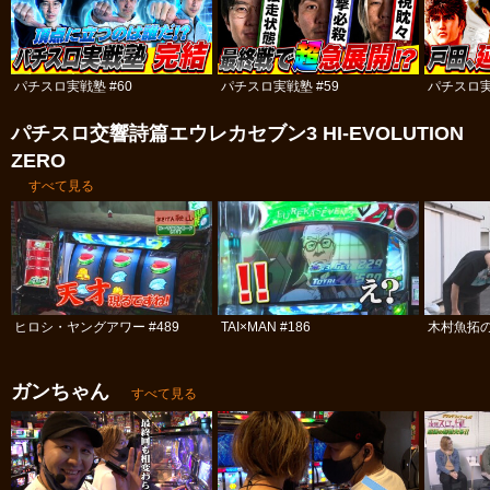
パチスロ実戦塾 #60
パチスロ実戦塾 #59
パチスロ実
パチスロ交響詩篇エウレカセブン3 HI‐EVOLUTION
ZERO
すべて見る
ヒロシ・ヤングアワー #489
TAI×MAN #186
木村魚拓の
ガンちゃん
すべて見る