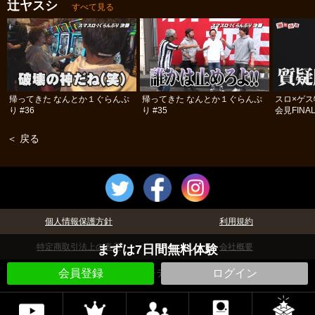
辻ヤスシ
すべて見る
帰ってきた なんとか１ぐらんぷ
帰ってきた なんとか１ぐらんぷ
スロ×ゲ
り #36
り #35
会見FINA
＜ 戻る
個人情報保護方針
利用規約
特定商取引法上の表示
会社概要
まずは7日間無料体験
©パチテレ！
会員登録
ログイン