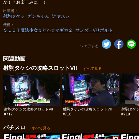
か！？お楽しみに！！
出演者
射駒タケシ
ガンちゃん
辻ヤスシ
機種
ＳＬＯＴ魔法少女まどか☆マギカ２
サンダーVリボルト
シェアする
関連動画
射駒タケシの攻略スロットVII
すべて見る
射駒タケシの攻略スロットVII
射駒タケシの攻略スロットVII
射駒タケシ
#717
#718
#719
パチスロ
すべて見る