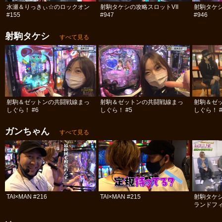
水瀬＆りっきぃ☆のロックオン
射駒タケシの攻略スロットVII
射駒タケシ
#155
#947
#946
射駒タケシ
すべて見る
射駒＆ゼットンの共闘戦線まっ
射駒＆ゼットンの共闘戦線まっ
射駒＆ゼ
しぐら！ #6
しぐら！ #5
しぐら！ #
ガンちゃん
すべて見る
TAI×MAN #216
TAI×MAN #215
射駒タケ
ランドフィ
号!! 前編