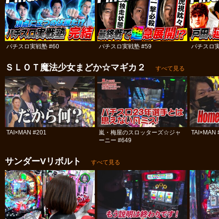
パチスロ実戦塾 #60
パチスロ実戦塾 #59
パチスロ実
ＳＬＯＴ魔法少女まどか☆マギカ２
すべて見る
TAI×MAN #201
嵐・梅屋のスロッターズ☆ジャ
TAI×MAN 
ーニー #649
サンダーVリボルト
すべて見る