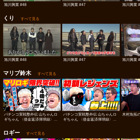
旭川興業 #48
旭川興業 #47
旭川興業 #
くり
すべて見る
旭川興業 #48
旭川興業 #47
旭川興業 #
マリブ鈴木
すべて見る
パチンコ実戦塾外伝 山ちゃんロ
パチンコ実戦塾外伝 山ちゃんロ
木村魚拓の
ギちゃん 〈借金返済弾球録〉
ギちゃん 〈借金返済弾球録〉
#84
#83
ロギー
すべて見る