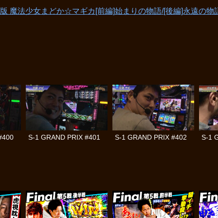
場版 魔法少女まどか☆マギカ[前編]始まりの物語/[後編]永遠の物
#400
S-1 GRAND PRIX #401
S-1 GRAND PRIX #402
S-1 