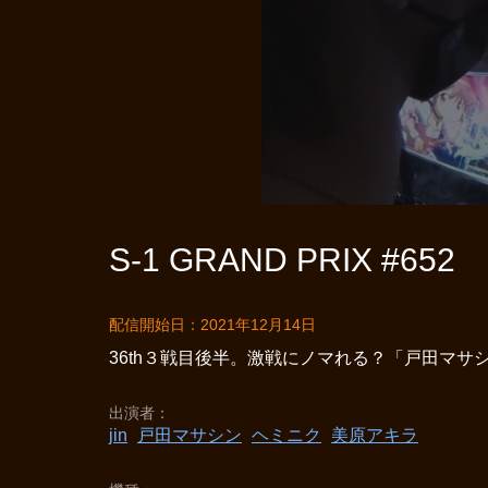
S-1 GRAND PRIX #652
配信開始日：2021年12月14日
36th３戦目後半。激戦にノマれる？「戸田マサ
出演者
jin
戸田マサシン
ヘミニク
美原アキラ