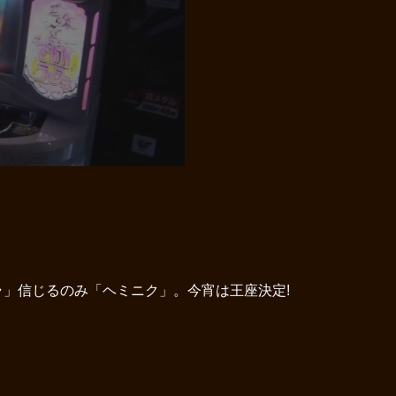
ラ」信じるのみ「ヘミニク」。今宵は王座決定!