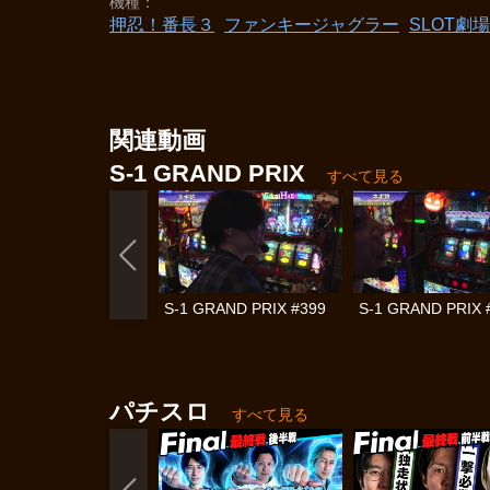
機種
押忍！番長３
ファンキージャグラー
SLOT劇
関連動画
S-1 GRAND PRIX
すべて見る
S-1 GRAND PRIX #399
S-1 GRAND PRIX 
パチスロ
すべて見る