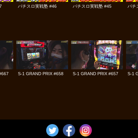
7
パチスロ実戦塾 #46
パチスロ実戦塾 #45
パチ
#667
S-1 GRAND PRIX #658
S-1 GRAND PRIX #657
S-1 