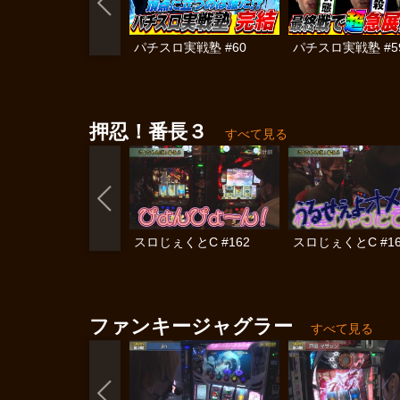
パチスロ実戦塾 #60
パチスロ実戦塾 #5
押忍！番長３
すべて見る
スロじぇくとC #162
スロじぇくとC #16
ファンキージャグラー
すべて見る