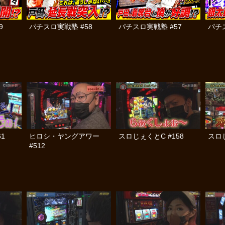
9
パチスロ実戦塾 #58
パチスロ実戦塾 #57
パチ
1
ヒロシ・ヤングアワー
スロじぇくとC #158
スロじ
#512