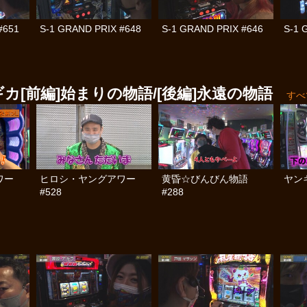
#651
S-1 GRAND PRIX #648
S-1 GRAND PRIX #646
S-1 
カ[前編]始まりの物語/[後編]永遠の物語
すべ
ワー
ヒロシ・ヤングアワー
黄昏☆びんびん物語
ヤン
#528
#288