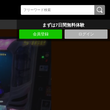
まずは7日間無料体験
会員登録
ログイン