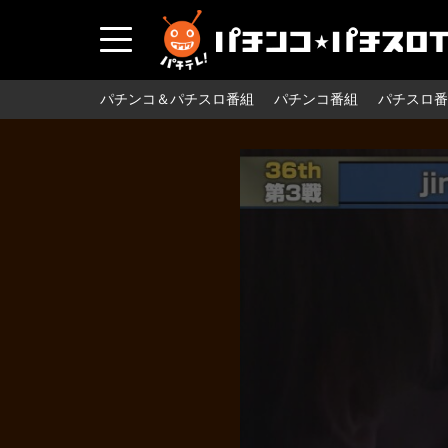
パチンコ＆パチスロ番組
パチンコ番組
パチスロ番